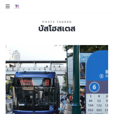
THAI
SMILE
ev
POSTS TAGGED
100%
บัสโฮสเตส
GROUP