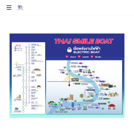
ev
100%