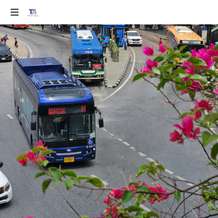
ev
100%