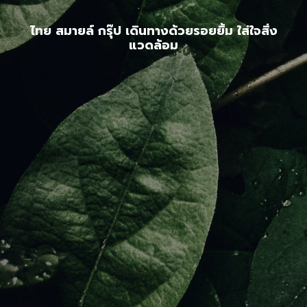
ไทย สมายล์ กรุ๊ป เดินทางด้วยรอยยิ้ม ใส่ใจสิ่ง
แวดล้อม