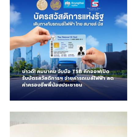
ข่าวดี! คมนาคม จับมือ TSB คิกออฟเปิด
รับบัตรสวัสดิการฯ จ่ายค่ารถเมล์ไฟฟ้า ลด
ค่าครองชีพพี่น้องประชาชน