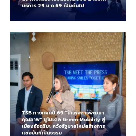
บริการ 29 ม.ค.69 เป็นต้นไป
TSB กางแผนปี 69 “ปีแห่งการพัฒนา
คุณภาพ” ชูโมเดล Green Mobility สู่
เมืองอัจฉริยะ หวังรัฐบาลใหม่สร้างการ
แข่งขันที่เป็นธรรม