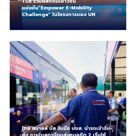
TSB ร่วมผลักดันเยาวชน
แข่งขัน”Empower E-Mobility
Challenge” ในโครงการของ UN
ไทย สมายล์ บัส จับมือ บขส. นำรถเข้ารับ-
ส่ง ภายในสถานีขนส่งหมอชิต 2 เริ่มให้