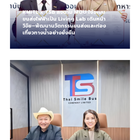
KMITL x TSB ลงนาม MOU ใช้ระบบ
ขนส่งไฟฟ้าเป็น Living Lab เดินหน้า
วิจัย–พัฒนานวัตกรรมขนส่งและท่อง
เที่ยวทางน้ำอย่างยั่งยืน