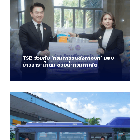
TSB ร่วมกับ ‘กรมการขนส่งทางบก’ มอบ
ข้าวสาร-น้ำดื่ม ช่วยน้ำท่วมภาคใต้