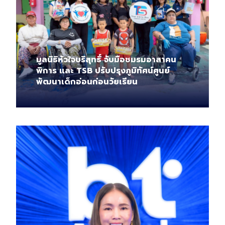
มูลนิธิหัวใจบริสุทธิ์ จับมือชมรมอาสาคน
พิการ และ TSB ปรับปรุงภูมิทัศน์ศูนย์
พัฒนาเด็กอ่อนก่อนวัยเรียน