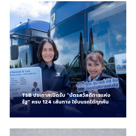
TSB ประกาศเปิดรับ “บัตรสวัสดิการแห่ง
รัฐ” ครบ 124 เส้นทาง ใช้บนรถได้ทุกคัน