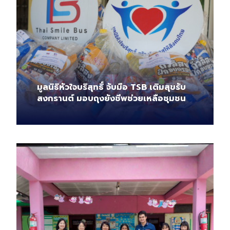
มูลนิธิหัวใจบริสุทธิ์ จับมือ TSB เติมสุขรับ
สงกรานต์ มอบถุงยังชีพช่วยเหลือชุมชน