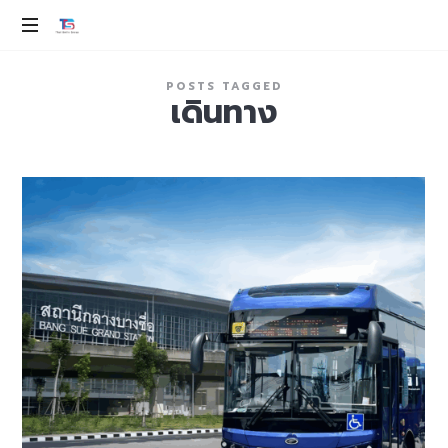
THAI
SMILE
ev
POSTS TAGGED
100%
เดินทาง
GROUP