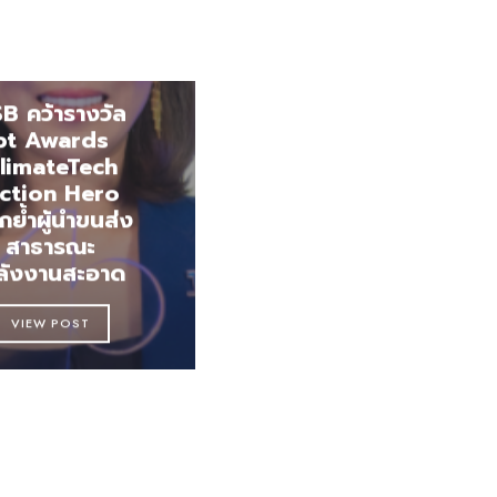
B คว้ารางวัล
bt Awards
limateTech
ction Hero
ย้ำผู้นำขนส่ง
สาธารณะ
ลังงานสะอาด
VIEW POST