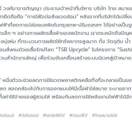
์ วงศ์มาจารภิญญา ประธานเจ้าหน้าที่บริหาร บริษัท ไทย สมายล
ษัทยึดถือคือ “การใส่ใจต่อสิ่งแวดล้อม” หลังจากที่บริษัทได้เปลี
ฟ้าที่ลดการปล่อยมลพิษในกรุงเทพ-ปริมณฑลฯ ได้อย่างเป็นรูป
ียดเล็ก ๆ อย่างการผลิตเสื้อผ้าของพนักงาน เราตระหนักถึงปัญ
งนุ่งห่ม ที่กระบวนการผลิตใช้ทรัพยากรสูงมาก ทั้ง วัตถุดิบ น้ำ
ื่อนสั่งคมด้วยเสื้อรักษ์โลก “TSB Upcycle” ในโครงการ “Sust
่วนสำนักงานใหญ่ เพื่อร่วมขับเคลื่อนสร้างระบบนิเวศสู่เป้าหม
 หนึ่งตัวจะช่วยลดการใช้ขวดพลาสติกเหลือทิ้งที่จะกลายเป็นขย
กษ์โลก สอดคล้องไปกับการออกแบบให้มีเนื้อผ้าใส่สบาย ระบายอา
ั้งค่าใช้จ่ายของผู้สวมใส่ พร้อมกับลดการใช้พลังงานไฟฟ้าได้อี
กัปตันเมล์
บัสโฮสเตส
ยกเลิกNGV
รถเมล์EV
ไทยสมายล์บัส