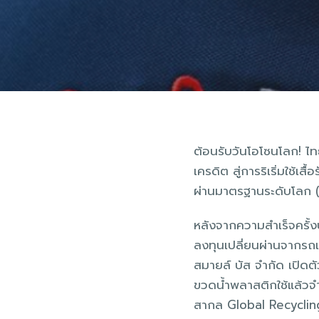
ต้อนรับวันโอโซนโลก! ไ
เครดิต สู่การริเริ่มใช้
ผ่านมาตรฐานระดับโลก 
หลังจากความสำเร็จครั้
ลงทุนเปลี่ยนผ่านจากรถเ
สมายล์ บัส จำกัด เปิดต
ขวดน้ำพลาสติกใช้แล้วจำ
สากล Global Recyclin