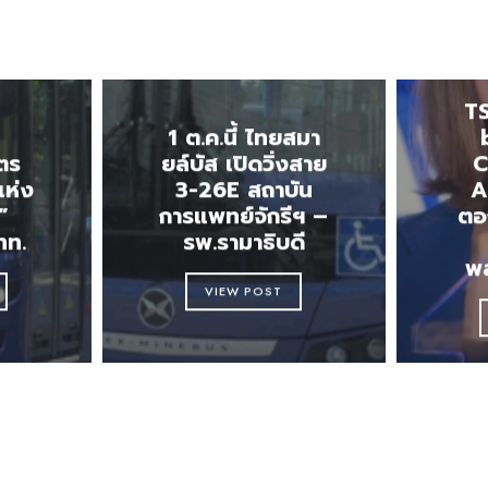
E
TS
1 ต.ค.นี้ ไทยสมา
ตร
ยล์บัส เปิดวิ่งสาย
C
แห่ง
3-26E สถาบัน
A
”
การแพทย์จักรีฯ –
ตอก
ทท.
รพ.รามาธิบดี
พ
VIEW POST