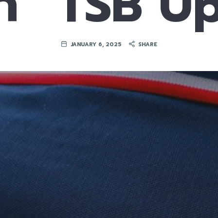
ลก “TSB U
JANUARY 6, 2025
SHARE