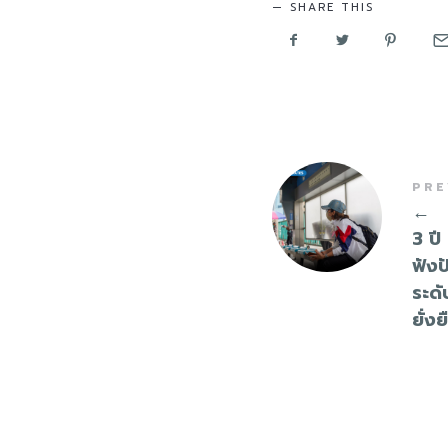
SHARE THIS
PRE
←
3 ปี
ฟังป
ระด
ยั่งย