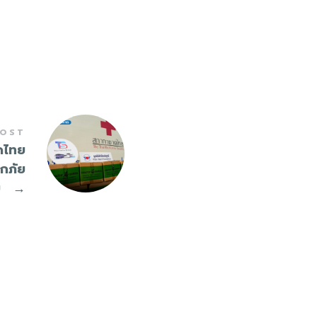
POST
ดไทย
ทกภัย
ย
→