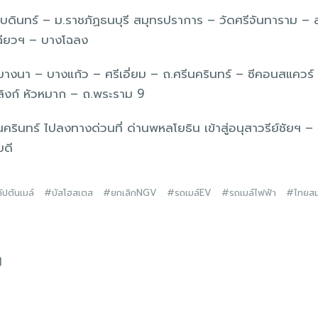
บดินทร์ – ม.ราชภัฏธนบุรี สมุทรปราการ – วัดศรีจันทาราม –
ฉียวฯ – บางโฉลง
งนา – บางแก้ว – ศรีเอี่ยม – ถ.ศรีนครินทร์ – ซีคอนสแควร์ 
ลิงก์ หัวหมาก – ถ.พระราม 9
นครินทร์ ไปลงทางด่วนที่ ด่านพหลโยธิน เข้าสู่อนุสาวรีย์ชัยฯ 
บดี
กัปตันเมล์
บัสโฮสเตส
ยกเลิกNGV
รถเมล์EV
รถเมล์ไฟฟ้า
ไทยสม