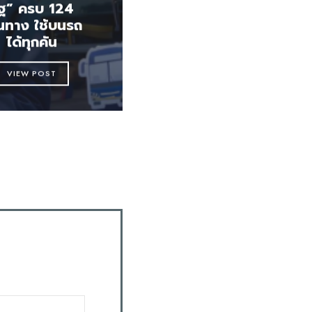
ัฐ” ครบ 124
้นทาง ใช้บนรถ
ได้ทุกคัน
VIEW POST