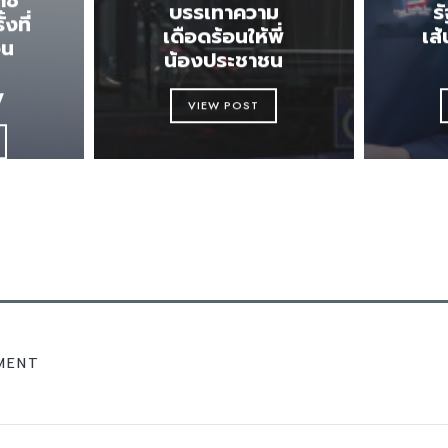
บรรเทาความ
ร
งที่
เดือดร้อนให้พี่
เส
อน
น้องประชาชน
y
VIEW POST
MENT