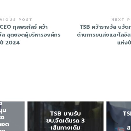
VIOUS POST
NEXT 
CEO กุลพรภัสร์ คว้า
TSB คว้ารางวัล นวัต
ัล สุดยอดผู้บริหารองค์กร
ด้านการขนส่งและโลจิส
งปี 2024
แห่งป
E
อ
นุน
TSB ขานรับ
TS
รถ
ขบ.จัดเดินรถ 3
ตลอด
เส้นทางเดิม
ส
าช