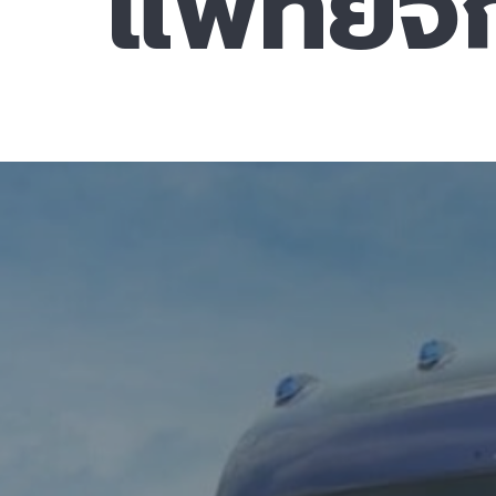
แพทย์จั