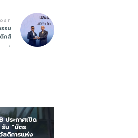
POST
กรรม
ติกส์
ี
→
B ประกาศเปิด
รับ “บัตร
วัสดิการแห่ง