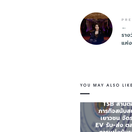
PRE
←
รางว
แห่
YOU MAY ALSO LIK
TSB สานต่
ภารกิจสนับส
เยาวชน จัด
EV รับ-ส่ง 
การแข่งขันร