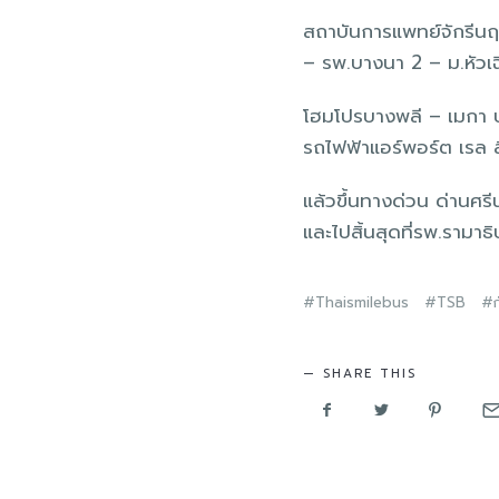
สถาบันการแพทย์จักรีนฤ
– รพ.บางนา 2 – ม.หัวเ
โฮมโปรบางพลี – เมกา บา
รถไฟฟ้าแอร์พอร์ต เรล 
แล้วขึ้นทางด่วน ด่านศรี
และไปสิ้นสุดที่รพ.รามาธิ
Thaismilebus
TSB
SHARE THIS