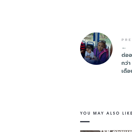
PRE
←
ต่ออ
กว่า
เดือ
YOU MAY ALSO LIK
TSB กางแผน