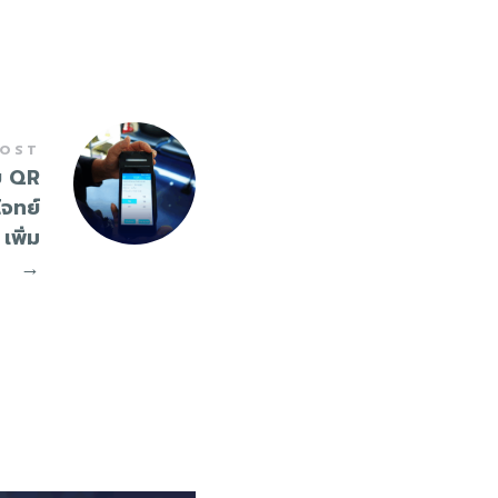
POST
บ QR
จทย์
เพิ่ม
8
→