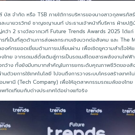
ยล์ บัส จำกัด หรือ TSB ภายใต้การบริหารของนางสาวกุลพรภัส
 และนายวรวิทย์ ชาญชญานนท์ ประธานเจ้าหน้าที่บริหาร ฝ่ายปฏิบ
หญ่คว้า 2 รางวัลจากเวที Future Trends Awards 2025 ได้แก
รที่เป็นที่สุดด้านการส่งผลกระทบเชิงบวกต่อสังคม และ The
งค์กรยอดเยี่ยมด้านการเปลี่ยนผ่าน เพื่อเชิดชูความสำเร็จให้แ
ไทย จากรถเมล์ดั้งเดิมสู่การเป็นรถเมล์โดยสารพลังงานไฟฟ้า
งกว้าง ทั้งยังมีบทบาทสำคัญในการยกระดับคุณภาพชีวิตของ
นผ่านด้วยการใช้เทคโนโลยี ไปจนถึงการวางระบบโครงสร้างเทคโน
ทคคอมพานี (Tech Company) เพื่อให้อุตสาหกรรมรถเมล์ของไทย
พทัดเทียมกับต่างประเทศได้อย่างแท้จริง