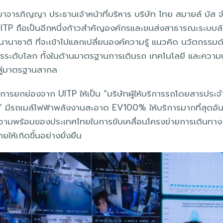
าจารภิญญา ประธานเจ้าหน้าที่บริหาร บริษัท ไทย สมายล์ บัส จ
 UITP ถือเป็นอีกหนึ่งก้าวสำคัญองค์กรและขนส่งสาธารณะระบบ
นานาชาติ ที่จะเข้าไปแลกเปลี่ยนองค์ความรู้ แนวคิด นวัตกรร
การระดับโลก ทั้งในด้านมาตรฐานการเดินรถ เทคโนโลยี และความ
ู่มาตรฐานสากล
บการยกย่องจาก UITP ให้เป็น “บริษัทผู้ให้บริการรถโดยสารประ
” มีรถเมล์ไฟฟ้าพลังงานสะอาด EV100% ให้บริการมากที่สุดอัน
วามพร้อมของประเทศไทยในการขับเคลื่อนโครงข่ายการเดินทาง
ห้เกิดขึ้นอย่างยั่งยืน