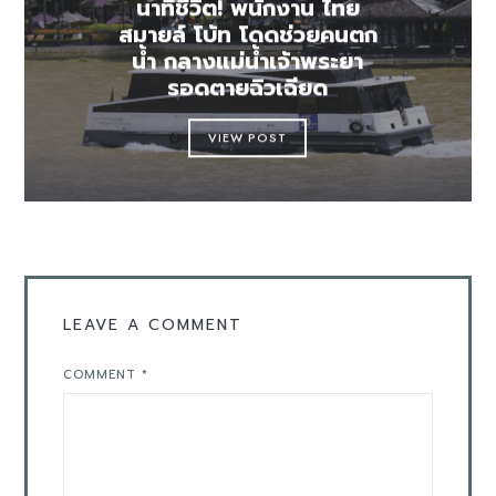
นาทีชีวิต! พนักงาน ไทย
สมายล์ โบ้ท โดดช่วยคนตก
น้ำ กลางแม่น้ำเจ้าพระยา
รอดตายฉิวเฉียด
VIEW POST
LEAVE A COMMENT
COMMENT
*