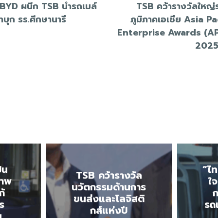
BYD ผนึก TSB นำรถเมล์
TSB คว้ารางวัลใหญ่
าบุก รร.ศึกษานารี
ภูมิภาคเอเชีย Asia Pa
Enterprise Awards (A
202
E
ั้น
“ไท
TSB คว้ารางวัล
ภาพ
ใจ
นวัตกรรมด้านการ
ก้
ก
ขนส่งและโลจิสติ
ร
รถ
กส์แห่งปี
น