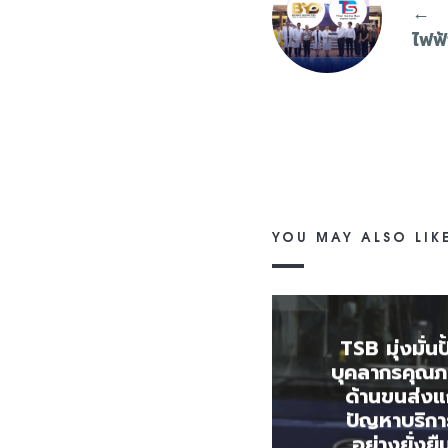
←
ไฟฟ้
YOU MAY ALSO LIK
TSB มุ่งมั่นป
บุคลากรคุณ
ด้านขนส่งแ
ปัญหาบริกา
อย่างยั่งยื