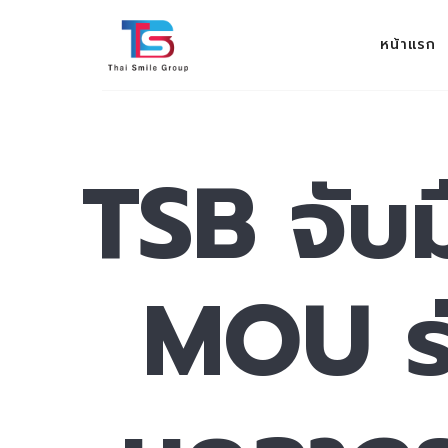
THAI SMILE GROUP
หน้าแรก
ev 100%
TSB จับม
MOU ร