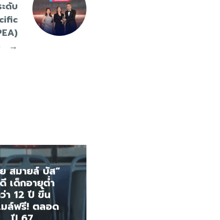
ระดับ
cific
PEA)
5
→
ย สมายล์ บัส”
ดี เด็กอายุต่ำ
ว่า 12 ปี ขึ้น
เมล์ฟรี! ตลอด
ปี 67