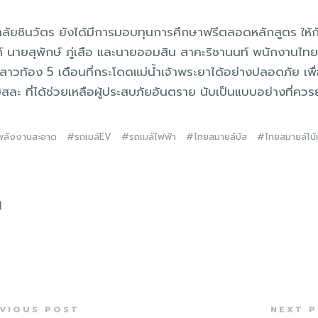
าลัยชินวัตร ยังได้มีการมอบทุนการศึกษาฟรีตลอดหลักสูตร ให้ก
 นายสุพักษ์ ภู่เสือ และนายออมสิน สาคะริชานนท์ พนักงานไทย
อสาวท้อง 5 เดือนที่กระโดดแม่น้ำเจ้าพระยาได้อย่างปลอดภัย เพื่
ะ ที่ได้ช่วยเหลือผู้ประสบภัยอันตราย นับเป็นแบบอย่างที่คว
พลังงานสะอาด
รถเมล์EV
รถเมล์ไฟฟ้า
ไทยสมายล์บัส
ไทยสมายล์โบ้
VIOUS POST
NEXT 