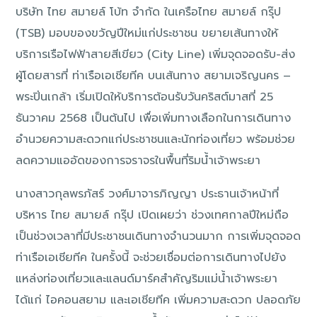
บริษัท ไทย สมายล์ โบ้ท จำกัด ในเครือไทย สมายล์ กรุ๊ป
(TSB) มอบของขวัญปีใหม่แก่ประชาชน ขยายเส้นทางให้
บริการเรือไฟฟ้าสายสีเขียว (City Line) เพิ่มจุดจอดรับ-ส่ง
ผู้โดยสารที่ ท่าเรือเอเชียทีค บนเส้นทาง สยามเจริญนคร –
พระปิ่นเกล้า เริ่มเปิดให้บริการต้อนรับวันคริสต์มาสที่ 25
ธันวาคม 2568 เป็นต้นไป เพื่อเพิ่มทางเลือกในการเดินทาง
อำนวยความสะดวกแก่ประชาชนและนักท่องเที่ยว พร้อมช่วย
ลดความแออัดของการจราจรในพื้นที่ริมน้ำเจ้าพระยา
นางสาวกุลพรภัสร์ วงศ์มาจารภิญญา ประธานเจ้าหน้าที่
บริหาร ไทย สมายล์ กรุ๊ป เปิดเผยว่า ช่วงเทศกาลปีใหม่ถือ
เป็นช่วงเวลาที่มีประชาชนเดินทางจำนวนมาก การเพิ่มจุดจอด
ท่าเรือเอเชียทีค ในครั้งนี้ จะช่วยเชื่อมต่อการเดินทางไปยัง
แหล่งท่องเที่ยวและแลนด์มาร์คสำคัญริมแม่น้ำเจ้าพระยา
ได้แก่ ไอคอนสยาม และเอเชียทีค เพิ่มความสะดวก ปลอดภัย