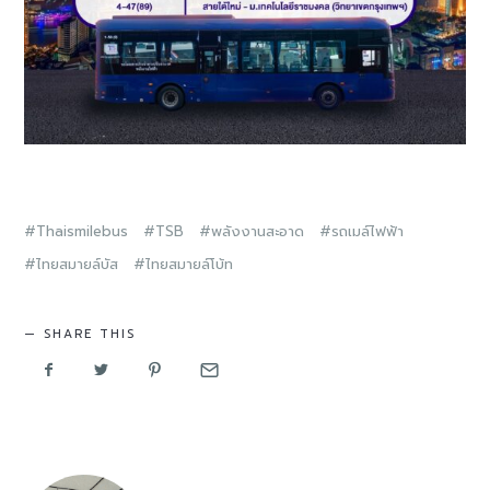
Thaismilebus
TSB
พลังงานสะอาด
รถเมล์ไฟฟ้า
ไทยสมายล์บัส
ไทยสมายล์โบ้ท
SHARE THIS