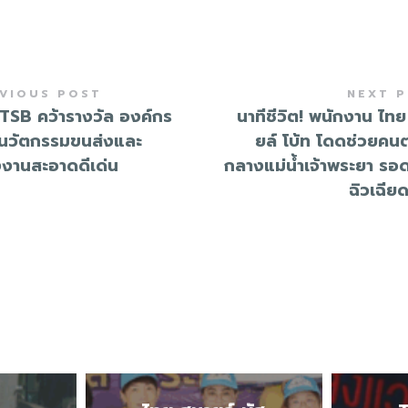
VIOUS POST
NEXT 
TSB คว้ารางวัล องค์กร
นาทีชีวิต! พนักงาน ไท
นนวัตกรรมขนส่งและ
ยล์ โบ้ท โดดช่วยคน
งงานสะอาดดีเด่น
กลางแม่น้ำเจ้าพระยา รอ
ฉิวเฉีย
E