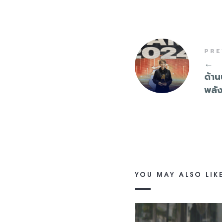
PRE
←
ด้า
พลั
YOU MAY ALSO LIK