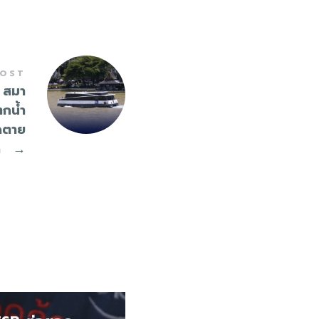
POST
ย สมา
ตกน้ำ
ดตาย
ด
→