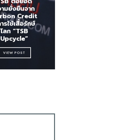
TSB ต่อยอด
ามยั่งยืนจาก
rbon Credit
การใช้เสื้อรักษ์
โลก “TSB
Upcycle”
VIEW POST