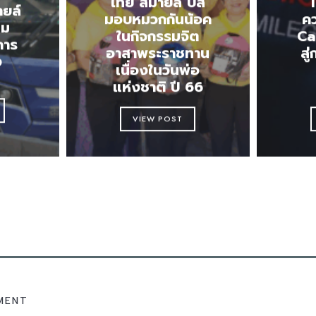
ไทย สมายล์ บัส
ยล์
มอบหมวกกันน้อค
คว
ฉม
ในกิจกรรมจิต
Ca
การ
อาสาพระราชทาน
สู่
ง
เนื่องในวันพ่อ
แห่งชาติ ปี 66
VIEW POST
MENT