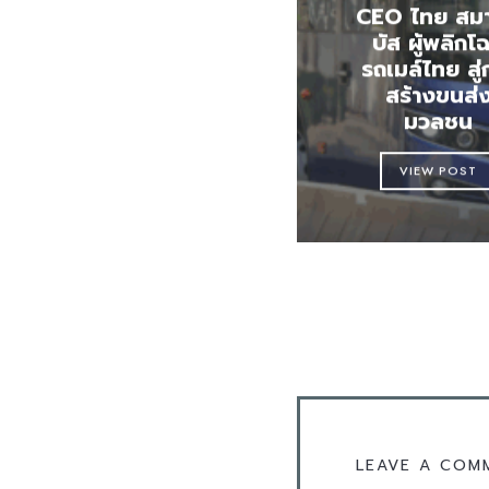
CEO ไทย สมา
บัส ผู้พลิกโ
รถเมล์ไทย สู่
สร้างขนส่
มวลชน
VIEW POST
LEAVE A COM