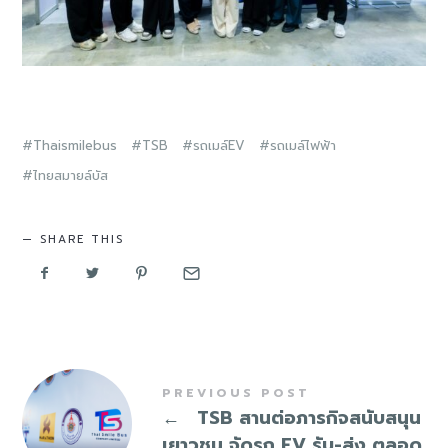
Thaismilebus
TSB
รถเมล์EV
รถเมล์ไฟฟ้า
ไทยสมายล์บัส
SHARE THIS
PREVIOUS POST
←
TSB สานต่อภารกิจสนับสนุน
เยาวชน จัดรถ EV รับ-ส่ง ตลอด